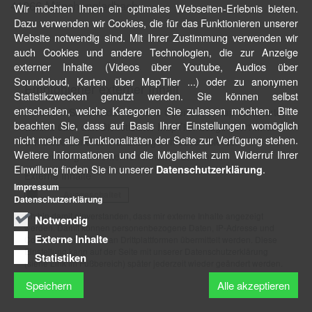
41066
Mönchengladbach
Wir möchten Ihnen ein optimales Webseiten-Erlebnis bieten.
Dazu verwenden wir Cookies, die für das Funktionieren unserer
Website notwendig sind. Mit Ihrer Zustimmung verwenden wir
auch Cookies und andere Technologien, die zur Anzeige
externer Inhalte (Videos über Youtube, Audios über
Soundcloud, Karten über MapTiler ...) oder zu anonymen
Empfohlener externer Inhalt
Statistikzwecken genutzt werden. Sie können selbst
entscheiden, welche Kategorien Sie zulassen möchten. Bitte
An dieser Stelle finden Sie eine OpenStreetMap Landkarte,
beachten Sie, dass auf Basis Ihrer Einstellungen womöglich
welche über den Dienstleister MapTiler ausgeliefert wird.
nicht mehr alle Funktionalitäten der Seite zur Verfügung stehen.
Um diese Landkarte anzuzeigen müssen Sie der
Weitere Informationen und die Möglichkeit zum Widerruf Ihrer
Verwendung von externen Inhalten zustimmen.
Einwillung finden Sie in unserer
.
Datenschutzerklärung
Externe Inhalte
Impressum
Datenschutzerklärung
Ich bin damit einverstanden, dass mir externe Inhalte angezeigt
Notwendig
werden. Damit können personenbezogene Daten, IP-Adresse und
Externe Inhalte
Cookie-Informationen an Drittplattformen übermittelt werden. Diese
Einstellung kann auf der Seite mit unserer Datenschutzerklärung
Statistiken
(siehe Link im Fußbereich) später jederzeit wieder geändert werden.
Speichern
Alle akzeptieren