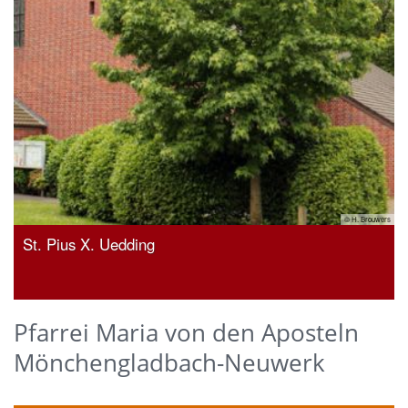
ers
© H. Brouwers
St. Pius X. Uedding
Pfarrei Maria von den Aposteln
Mönchengladbach-Neuwerk