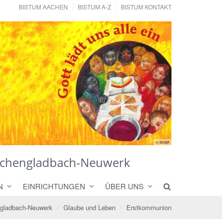
BISTUM AACHEN
BISTUM A-Z
BISTUM KONTAKT
© MvdA
önchengladbach-Neuwerk
N
EINRICHTUNGEN
ÜBER UNS
ngladbach-Neuwerk
Glaube und Leben
Erstkommunion