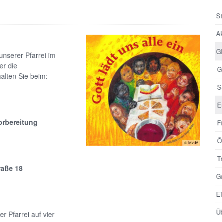
St
Ak
G
unserer Pfarrei im
er die
G
lten Sie beim:
S
E
orbereitung
F
Ö
© MvdA
T
raße 18
G
E
Ü
r Pfarrei auf vier