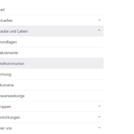
art
tuelles
laube und Leben
rundlagen
akramente
rstkommunion
irmung
kumene
rauerseelsorge
ruppen
inrichtungen
ber uns