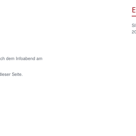
E
SI
2
ach dem Infoabend am
ieser Seite.