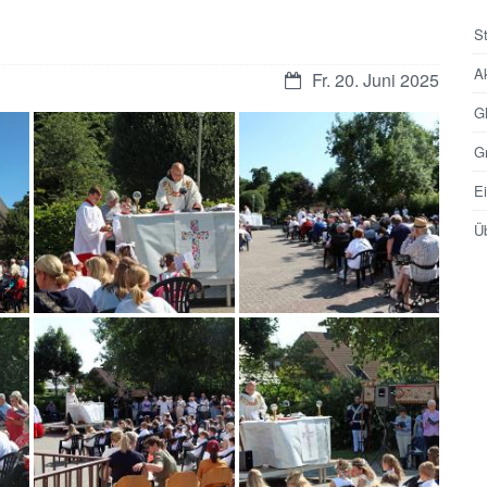
St
Ak
Fr. 20. Juni 2025
G
G
E
Ü