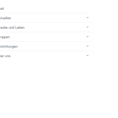
art
tuelles
laube und Leben
ruppen
inrichtungen
ber uns