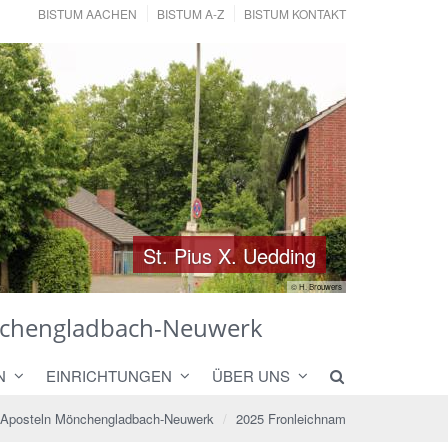
BISTUM AACHEN
BISTUM A-Z
BISTUM KONTAKT
St. Pius X. Uedding
St. Pius X. Uedding
© H. Brouwers
önchengladbach-Neuwerk
N
EINRICHTUNGEN
ÜBER UNS
n Aposteln Mönchengladbach-Neuwerk
2025 Fronleichnam