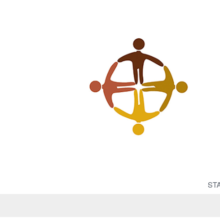
© 
ST