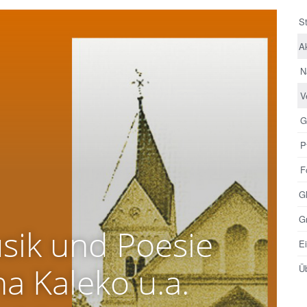
St
Ak
N
V
G
P
F
G
G
sik und Poesie
E
a Kaleko u.a.
Ü