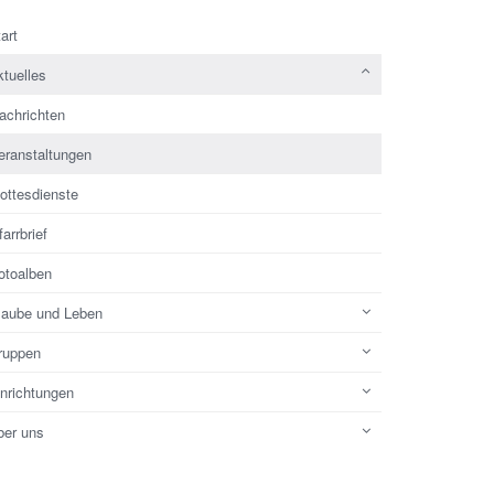
art
tuelles
achrichten
eranstaltungen
ottesdienste
farrbrief
otoalben
laube und Leben
ruppen
inrichtungen
ber uns