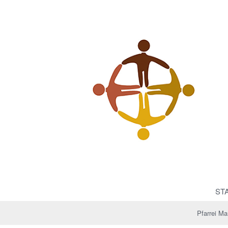
© 
ST
Pfarrei M