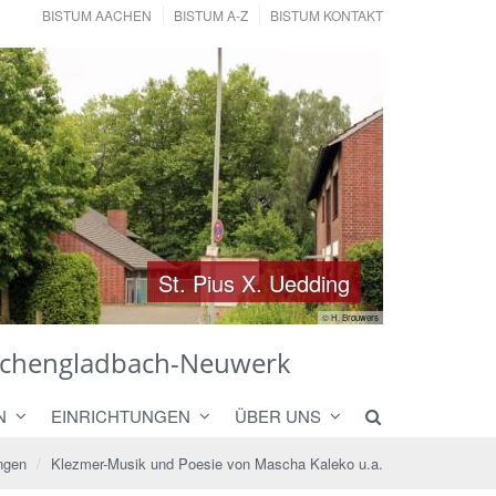
BISTUM AACHEN
BISTUM A-Z
BISTUM KONTAKT
St. Pius X. Uedding
St. Pius X. Uedding
© H. Brouwers
önchengladbach-Neuwerk
N
EINRICHTUNGEN
ÜBER UNS
ngen
Klezmer-Musik und Poesie von Mascha Kaleko u.a.