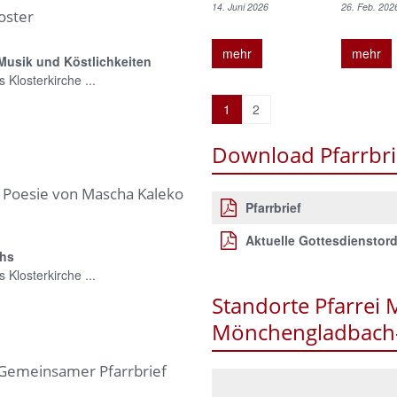
14. Juni 2026
26. Feb. 202
oster
mehr
mehr
 Musik und Köstlichkeiten
 Klosterkirche ...
1
2
Download Pfarrbri
 Poesie von Mascha Kaleko
Pfarrbrief
Aktuelle Gottesdienstor
chs
 Klosterkirche ...
Standorte Pfarrei 
Mönchengladbach
 Gemeinsamer Pfarrbrief