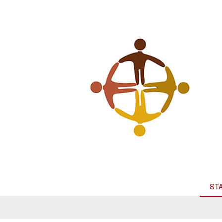
© 
ST