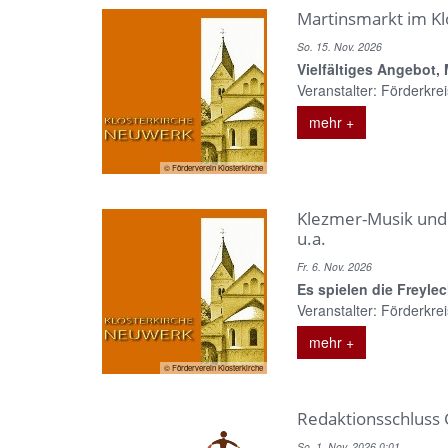
Martinsmarkt im Kl
So. 15. Nov. 2026
Vielfältiges Angebot,
Veranstalter: Förderkreis
mehr +
© Förderverein Klosterkirche
Klezmer-Musik und
u.a.
Fr. 6. Nov. 2026
Es spielen die Freyle
Veranstalter: Förderkreis
mehr +
© Förderverein Klosterkirche
Redaktionsschluss
So. 1. Nov. 2026 0:01