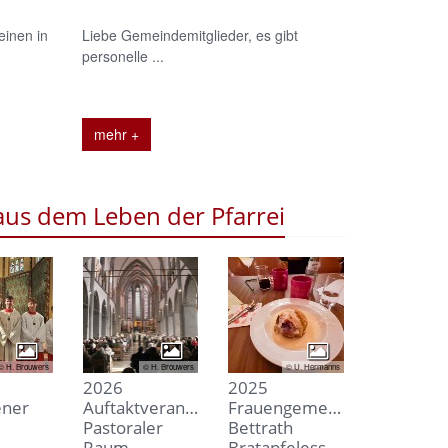
einen in
Liebe Gemeindemitglieder, es gibt
personelle ...
mehr +
us dem Leben der Pfarrei
© H. Brouwers
© H. Brouwers
© U. Hermanns
2026
2025
ener
Auftaktveranstaltung
Frauengemeinschaft
Pastoraler
Bettrath
Raum
Bratapfelessen