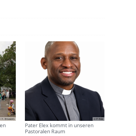
© H. Brouwers
© P. Elex
den
Pater Elex kommt in unseren
Pastoralen Raum