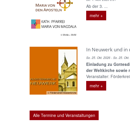
Ab der 3. ...
mehr +
© Mvda + MvM
In Neuwerk und in 
So. 25. Okt. 2026 - So. 25. Okt
Einladung zu Gottes
der Weltkirche sowie 
Veranstalter: Förderkreis
mehr +
© Förderverein Klosterkirche
Alle Termine und Veranstaltungen