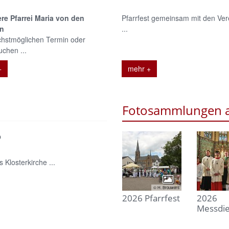
ere Pfarrei Maria von den
Pfarrfest gemeinsam mit den Ver
ln
...
hstmöglichen Termin oder
uchen ...
+
mehr +
Fotosammlungen a
o
 Klosterkirche ...
© H. Brouwers
2026 Pfarrfest
2026
Messdi