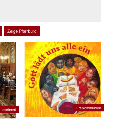
Zeige Pfarrbüro
Erstkommunion
ttesdienst