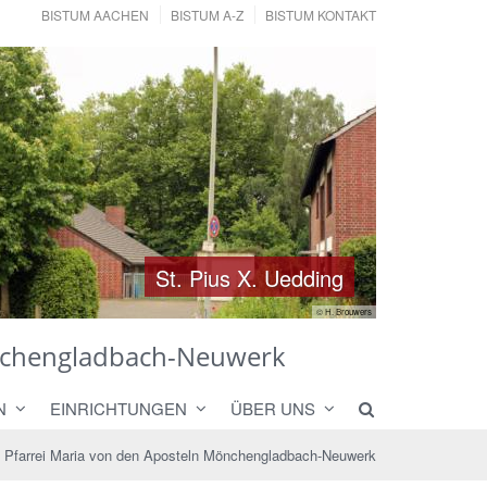
BISTUM AACHEN
BISTUM A-Z
BISTUM KONTAKT
St. Pius X. Uedding
St. Pius X. Uedding
© H. Brouwers
önchengladbach-Neuwerk
N
EINRICHTUNGEN
ÜBER UNS
Pfarrei Maria von den Aposteln Mönchengladbach-Neuwerk