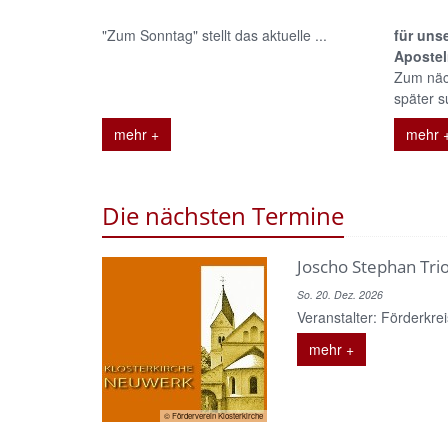
"Zum Sonntag" stellt das aktuelle ...
für uns
Aposte
Zum näc
später s
mehr +
mehr 
Die nächsten Termine
Joscho Stephan Tri
So. 20. Dez. 2026
Veranstalter: Förderkreis
mehr +
© Förderverein Klosterkirche