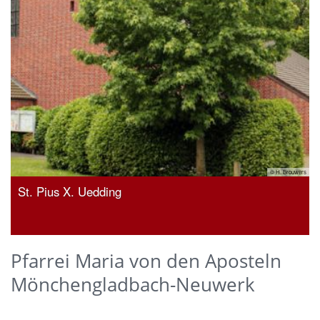
ers
© H. Brouwers
Klosterkirche
Pfarrei Maria von den Aposteln
Mönchengladbach-Neuwerk